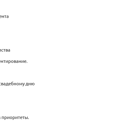
ента
мства
ентирование.
свадебному дню
м приоритеты.