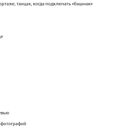
ртаже, танцах, когда подключать «башмак»
це
евью
 фотографий