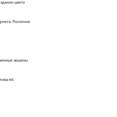
оздании цвета
рнета. Различия
венные экшены
тива ей.