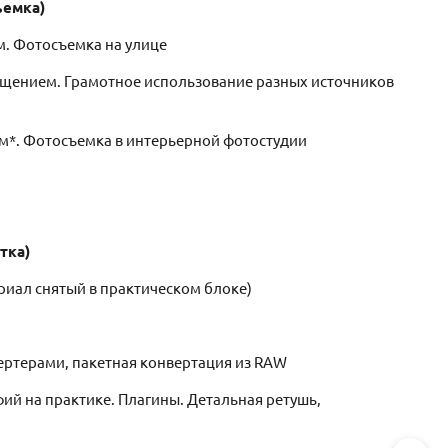
ъемка)
м. Фотосъемка на улице
ещением. Грамотное использование разных источников
ом*. Фотосъемка в интерьерной фотостудии
отка)
риал снятый в практическом блоке)
я
ертерами, пакетная конвертация из RAW
й на практике. Плагины. Детальная ретушь,